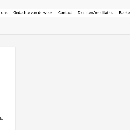
 ons
Gedachte van de week
Contact
Diensten/meditaties
Baoke
k.