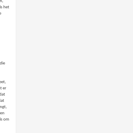
n,
is het
e
die
eet,
t er
dat
dat
ngt,
Een
 is om