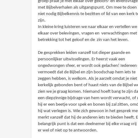
groep praat je met elkaar over geloofs- en levensvrage
met Bijbelverhalen als uitgangspunt. Om mee te doen 
niet nodig Bijbelkennis te bezitten of lid van een kerk t
zijn.
In kleine kring luisteren we naar elkaar en vertellen we
elkaar over belevingen, vragen en verwachtingen met
betrekking tot het geloof en de zin van het leven.
De gesprekken leiden vanzelf tot dieper gaande en
persoonlijker uitwisselingen. Er heerst vaak een
ongedwongen sfeer, er wordt ook gelachen! Iedereen 
vermoedt dat de Bijbel en zijn boodschap hem iets te
zeggen hebben, is welkom. Als je aarzelt omdat je niet
kerkelijk gebonden bent of haast niets van de Bijbel w
zien we je graag komen. Niemand hoeft bang te zijn da
een diepzinnige bijdrage van hem wordt verwacht, of 
hij er een beetje voor spek en bonen bij zal zitten, om
hij wat verlegen is. Wie zich gewoon in het gesprek me
merkt vanzelf dat hij de anderen iets te bieden heeft. 
belangrijk punt is dat een deelnemer bij elke vraag vrij
er wel of niet op te antwoorden.