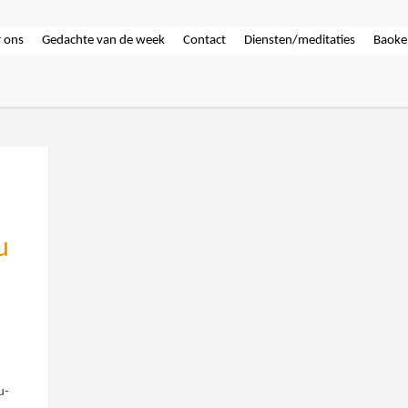
 ons
Gedachte van de week
Contact
Diensten/meditaties
Baoke
u
u-