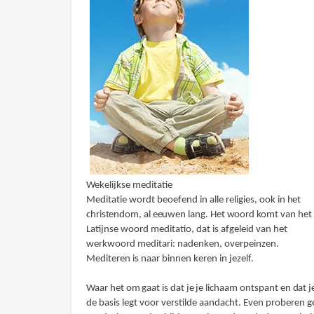
Wekelijkse meditatie
Medi
t
atie
wordt beoefend in alle religies, ook in
het
christe
nd
om, a
l
e
e
u
wen
l
ang
.
H
et
woord
komt van het
Latijnse woord meditatio, dat is afgeleid van het
werkwoord meditari: nadenken, overpeinzen.
Mediteren
is naar binnen keren in jezelf.
Waar he
t
om gaat
is
dat je je
lic
h
aam
ontspant
en dat 
de basis legt voor verstilde aandacht. Even proberen 