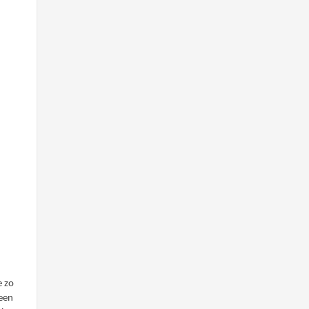
je
zo
geen