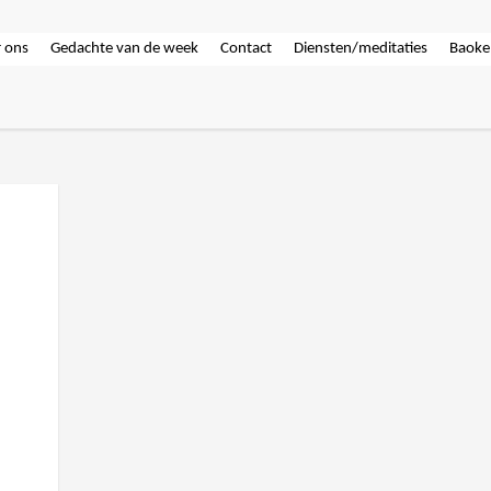
 ons
Gedachte van de week
Contact
Diensten/meditaties
Baoke
e