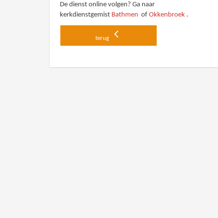
De dienst online volgen? Ga naar
kerkdienstgemist
Bathmen
of
Okkenbroek
.
terug