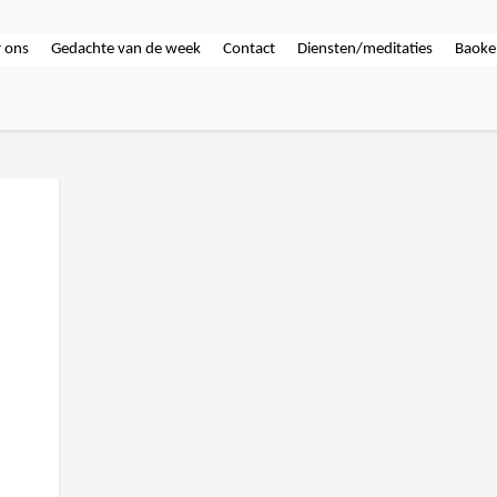
 ons
Gedachte van de week
Contact
Diensten/meditaties
Baoke