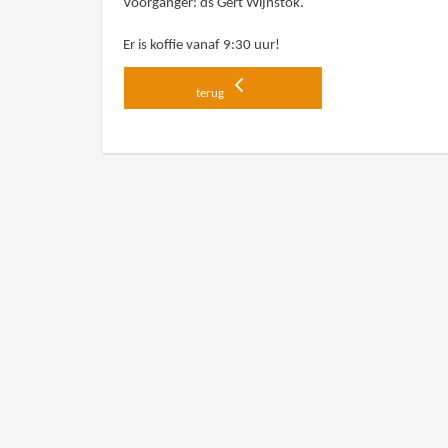
Voorganger: ds Gert Wijnstok.
Er is koffie vanaf 9:30 uur!
terug