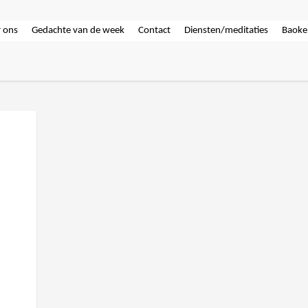
 ons
Gedachte van de week
Contact
Diensten/meditaties
Baoke