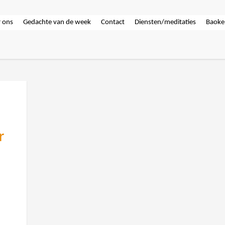
 ons
Gedachte van de week
Contact
Diensten/meditaties
Baoke
r