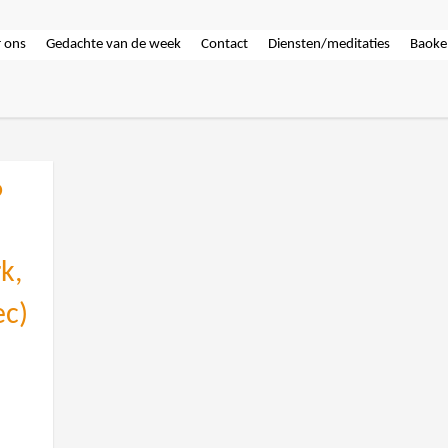
 ons
Gedachte van de week
Contact
Diensten/meditaties
Baoke
6
k,
ec)