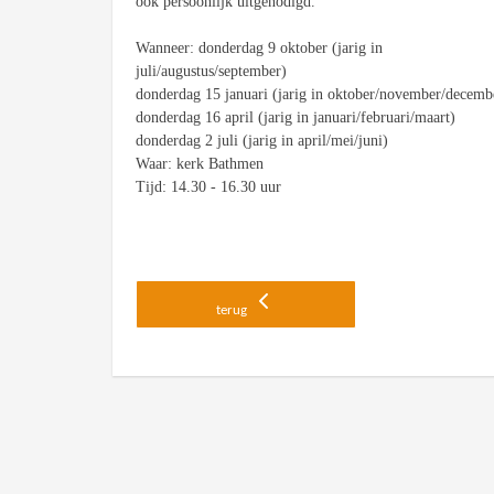
ook persoonlijk uitgenodigd.
Wanneer: donderdag 9 oktober (jarig in
juli/augustus/september)
donderdag 15 januari
(jarig in oktober/november/decemb
donderdag 16 april
(jarig in januari/februari/maart)
donderdag 2 juli
(jarig in april/mei/juni)
Waar:
k
erk Bathmen
Tijd:
14.30 - 16.30 uur
terug