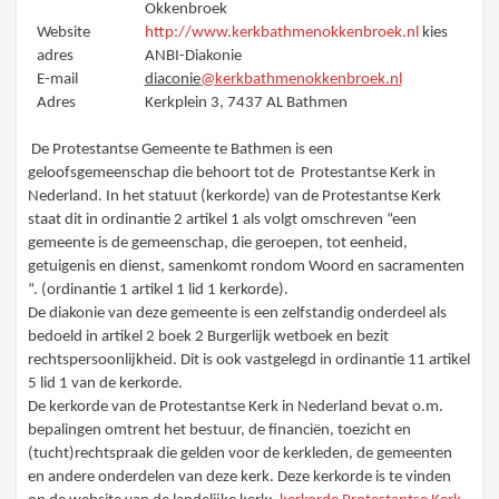
Okkenbroek
Website
http://www.kerkbathmenokkenbroek.nl
kies
adres
ANBI-Diakonie
E-mail
diaconie
@kerkbathmenokkenbroek.nl
Adres
Kerkplein 3, 7437 AL Bathmen
De Protestantse Gemeente te Bathmen is een
geloofsgemeenschap die behoort tot de Protestantse Kerk in
Nederland. In het statuut (kerkorde) van de Protestantse Kerk
staat dit in ordinantie 2 artikel 1 als volgt omschreven “een
gemeente is de gemeenschap, die geroepen, tot eenheid,
getuigenis en dienst, samenkomt rondom Woord en sacramenten
“. (ordinantie 1 artikel 1 lid 1 kerkorde).
De diakonie van deze gemeente is een zelfstandig onderdeel als
bedoeld in artikel 2 boek 2 Burgerlijk wetboek en bezit
rechtspersoonlijkheid. Dit is ook vastgelegd in ordinantie 11 artikel
5 lid 1 van de kerkorde.
De kerkorde van de Protestantse Kerk in Nederland bevat o.m.
bepalingen omtrent het bestuur, de financiën, toezicht en
(tucht)rechtspraak die gelden voor de kerkleden, de gemeenten
en andere onderdelen van deze kerk. Deze kerkorde is te vinden