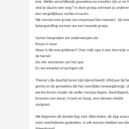
ene. Welke verschillende gevoelens en emoties zijn er en 
vind je daarin een weg? In deze groep ontmoet je anderen
een vergelijkbaar verlies ervaren.
We vormen een groep van maximaal tien mensen - bij me
belangstelling vormen we een tweede groep.
Samen bespreken we onderwerpen als:
Rouw is rauw
Waar is die ene gebleven? Over mijn opa is een sterretje of
de hemel
De vier seizoenen van het jaar
En we wisselen ervaringen uit.
Thema’s die daarbij horen zijn bijvoorbeeld: stilstaan bij h
gemis en de gevoelens die het overlijden teweegbrengt, 
eerste keren zonder de ander (verjaardagen, feestdagen)
bronnen van steun, troost en hoop, een nieuwe relatie
aangaan.
We beginnen de donderdag vóór Allerzielen, de dag waa
onze overledenen gedenken. In elk seizoen hebben we éé
bijeenkomst.