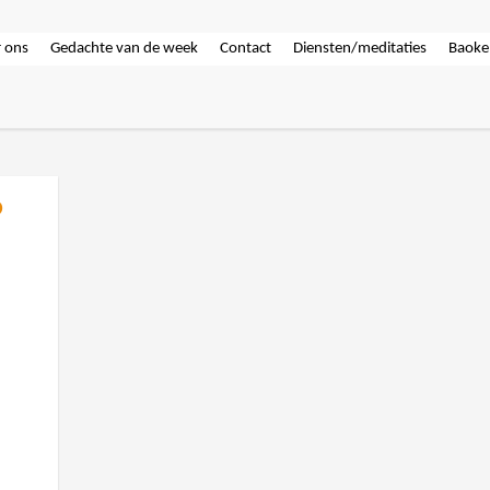
 ons
Gedachte van de week
Contact
Diensten/meditaties
Baoke
6
s