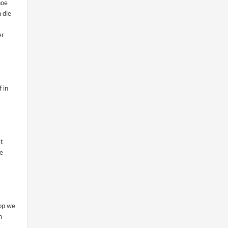
hoe
 die
er
 in
et
de
,
rop we
n