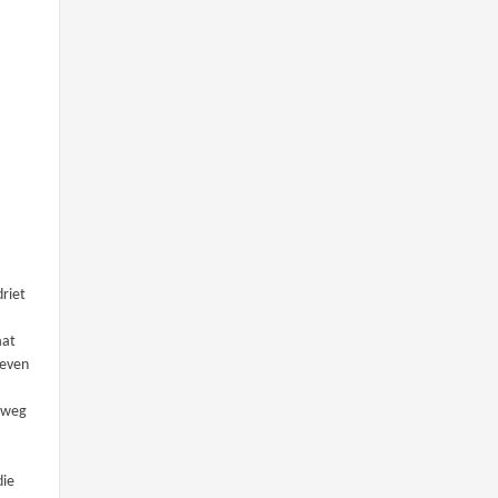
driet
aat
leven
e weg
die