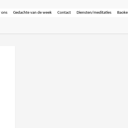
 ons
Gedachte van de week
Contact
Diensten/meditaties
Baoke