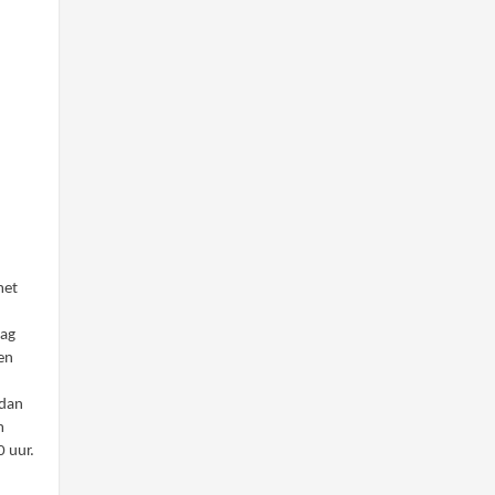
met
mag
en
 dan
m
 uur.