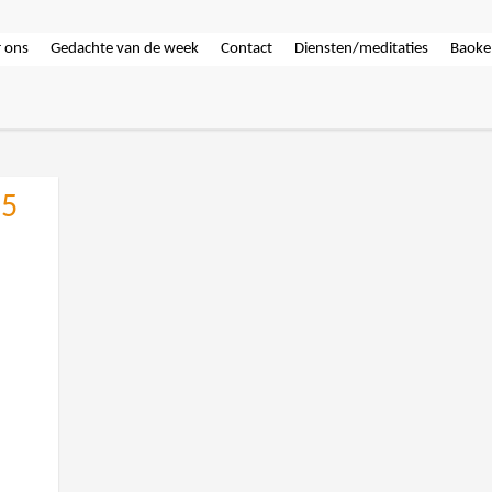
 ons
Gedachte van de week
Contact
Diensten/meditaties
Baoke
25