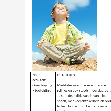
Naam
MEDITEREN
activiteit:
Omschrijving
Meditatie wordt beoefend in alle
– toelichting:
religies en ook steeds meer daarbuit
Juist in deze tijd, waarin van alles
speelt, met veel onzekerheid en onr
In het christendom kennen we de