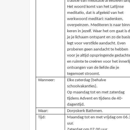
traditie van meditatie al eeuwen lan
Het woord komt van het Latijnse
meditatio, dat is afgeleid van het
werkwoord meditari: nadenken,
overpeinzen. Mediteren is naar bin
keren in jezelf. Waar het om gaat is 
je je lichaam ontspant en zo de basi
legt voor verstilde aandacht. Even
proberen geen aandacht te hebben
voor je altijd opspringende gedacht
en ruimte te creëren voor het innerli
ontvangen van de liefde die je
tegemoet stroomt.
Wanneer:
Elke zaterdag (behalve
schoolvakanties).
Op maandag tot en met zaterdag
tijdens Advent en tijdens de 40-
dagentijd.
Waar:
Dorpskerk Bathmen.
Tijd:
Maandag tot en met vrijdag om 06.
uur.
Zaterdag om 07.00 uur.