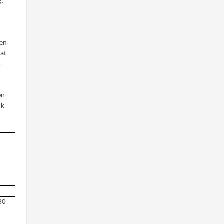
g.
nen
dat
s
en
jk
30