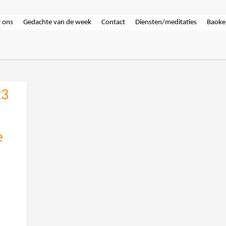
 ons
Gedachte van de week
Contact
Diensten/meditaties
Baoke
23
e