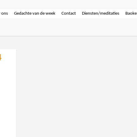
 ons
Gedachte van de week
Contact
Diensten/meditaties
Baoke
4