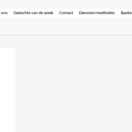
 ons
Gedachte van de week
Contact
Diensten/meditaties
Baoke