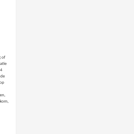
g of
atie
24
 de
 op
d
en,
elkom,