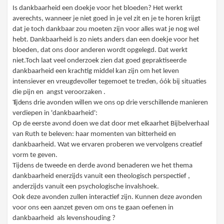
Is dankbaarheid een doekje voor het bloeden? Het werkt
averechts, wanneer je niet goed in je vel zit en je te horen krijgt
dat je toch dankbaar zou moeten zijn voor alles wat je nog wel
hebt. Dankbaarheid is zo niets anders dan een doekje voor het
bloeden, dat ons door anderen wordt opgelegd. Dat werkt
niet.Toch laat veel onderzoek zien dat goed gepraktiseerde
dankbaarheid een krachtig middel kan zijn om het leven
intensiever en vreugdevoller
tegemoet
te
t
rede
n
,
óók
bij situaties
die pijn en angst veroorzaken .
T
i
jdens
dri
e
avonde
n
w
il
l
e
n
w
e
on
s
o
p
drie
verschillende manieren
verdiepen in 'dankbaarheid':
Op de eerste
avond doen we dat door met elkaarhet Bijbelverhaal
van Ruth te beleven:
haar
momenten van bitterheid
en
dankbaarheid. Wat we ervaren proberen we vervolgens creatief
vorm te geven.
Tijdens de tweede en derde avond benaderen we het thema
dankbaarheid enerzijds vanuit een theologisch perspectief ,
anderzijds vanuit
een
psycho
log
ische invalshoek.
Ook deze avonden zullen interactief zijn. Kunnen deze avonden
voor ons een aanzet geven om ons te gaan oefenen in
dankbaarheid als levenshouding ?