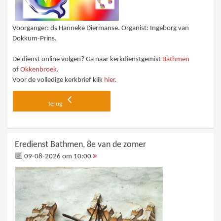
Voorganger: ds Hanneke Diermanse. Organist: Ingeborg van
Dokkum-Prins.
De dienst online volgen? Ga naar kerkdienstgemist
Bathmen
of
Okkenbroek
.
Voor de volledige kerkbrief klik
hier
.
terug
Eredienst Bathmen, 8e van de zomer
09-08-2026 om 10:00