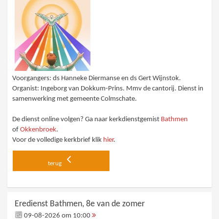
Voorgangers: ds Hanneke Diermanse en ds Gert Wijnstok.
Organist: Ingeborg van Dokkum-Prins. Mmv de cantorij. Dienst in
samenwerking met gemeente Colmschate.
De dienst online volgen? Ga naar kerkdienstgemist
Bathmen
of
Okkenbroek
.
Voor de volledige kerkbrief klik
hier
.
terug
Eredienst Bathmen, 8e van de zomer
09-08-2026 om 10:00