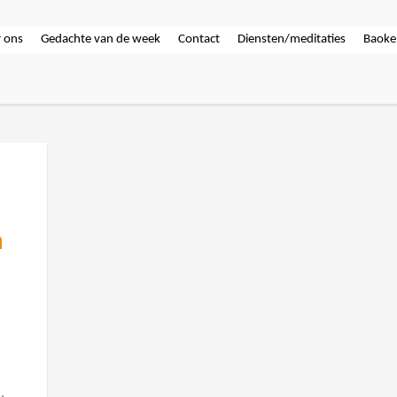
 ons
Gedachte van de week
Contact
Diensten/meditaties
Baoke
n