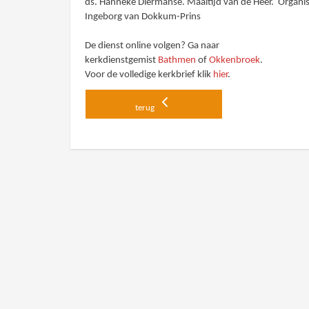
ds. Hanneke Diermanse. Maaltijd van de Heer. Organis
Ingeborg van Dokkum-Prins
De dienst online volgen? Ga naar
kerkdienstgemist
Bathmen
of
Okkenbroek
.
Voor de volledige kerkbrief klik
hier
.
terug