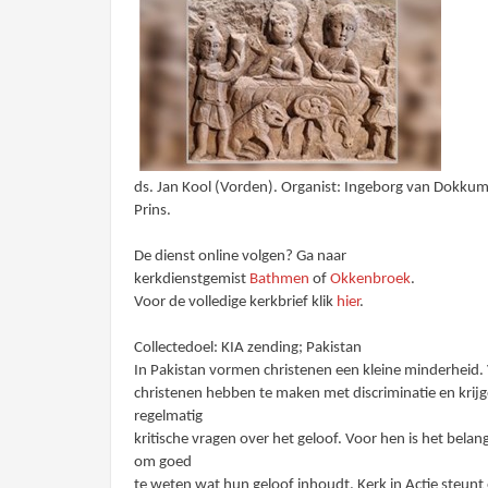
ds. Jan Kool (Vorden). Organist: Ingeborg van Dokkum
Prins.
De dienst online volgen? Ga naar
kerkdienstgemist
Bathmen
of
Okkenbroek
.
Voor de volledige kerkbrief klik
hier
.
Collectedoel: KIA zending; Pakistan
In Pakistan vormen christenen een kleine minderheid. 
christenen hebben te maken met discriminatie en krij
regelmatig
kritische vragen over het geloof. Voor hen is het belang
om goed
te weten wat hun geloof inhoudt. Kerk in Actie steunt