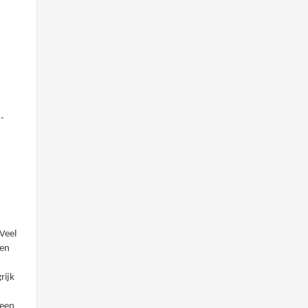
-
Veel
gen
rijk
 een