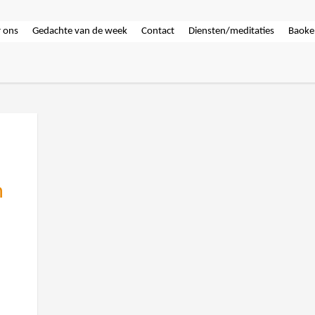
 ons
Gedachte van de week
Contact
Diensten/meditaties
Baoke
n