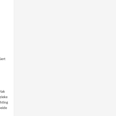
Gert
vlak
zieke
chting
beide