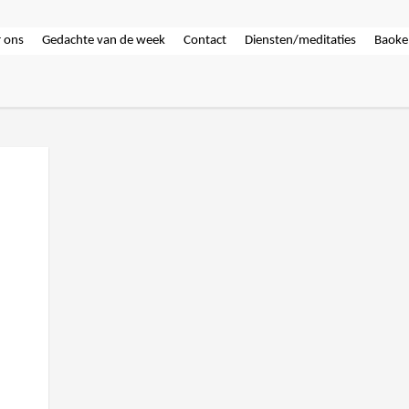
 ons
Gedachte van de week
Contact
Diensten/meditaties
Baoke