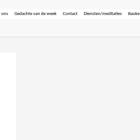
 ons
Gedachte van de week
Contact
Diensten/meditaties
Baoke