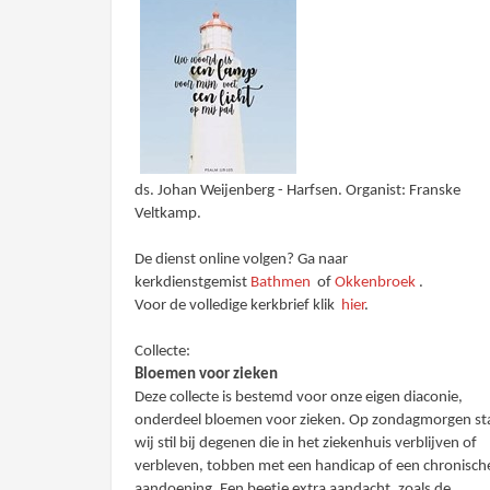
ds. Johan Weijenberg - Harfsen. Organist: Franske
Veltkamp.
De dienst online volgen? Ga naar
kerkdienstgemist
Bathmen
of
Okkenbroek
.
Voor de volledige kerkbrief klik
hier
.
Collecte:
Bloemen voor zieken
Deze collecte is bestemd voor onze eigen diaconie,
onderdeel bloemen voor zieken. Op zondagmorgen st
wij stil bij degenen die in het ziekenhuis verblijven of
verbleven, tobben met een handicap of een chronisch
aandoening. Een beetje extra aandacht, zoals de