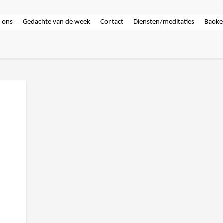
 ons
Gedachte van de week
Contact
Diensten/meditaties
Baoke