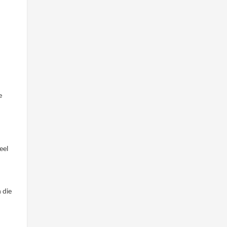
e
eel
 die