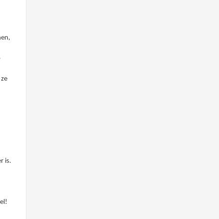
nen,
p
 ze
e
r is.
el!