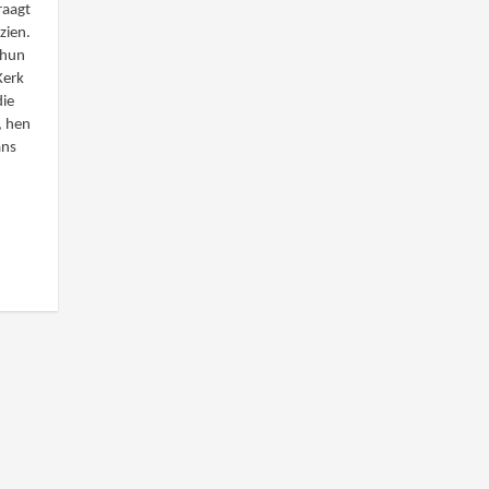
raagt
zien.
 hun
Kerk
die
, hen
ans