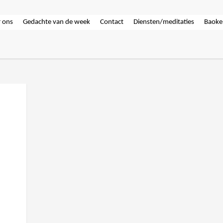
 ons
Gedachte van de week
Contact
Diensten/meditaties
Baoke