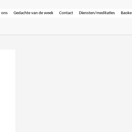
 ons
Gedachte van de week
Contact
Diensten/meditaties
Baoke