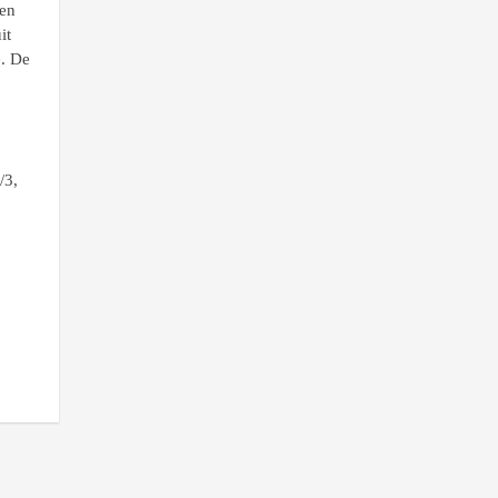
en
it
e. De
/3,