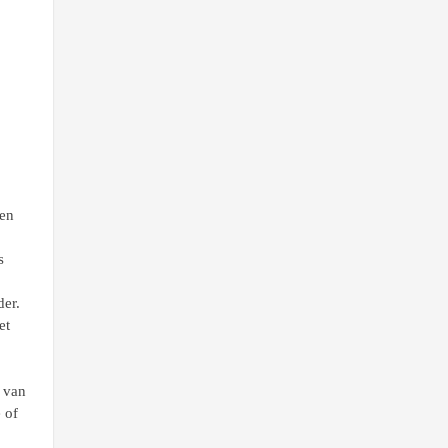
een
s
der.
et
s van
e of