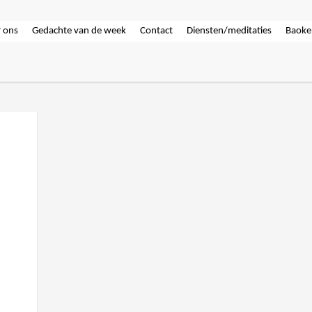
 ons
Gedachte van de week
Contact
Diensten/meditaties
Baoke