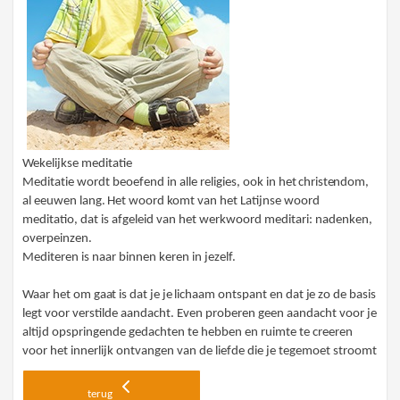
Wekelijkse meditatie
Medi
t
atie
wordt beoefend in alle religies, ook in
het christe
nd
om,
a
l
e
e
u
wen
l
ang
.
H
et
woord
komt van het Latijnse woord
meditatio, dat is afgeleid van het werkwoord meditari: nadenken,
overpeinzen.
Mediteren
is naar binnen keren in jezelf.
Waar he
t
om gaat
is
dat je je
lic
h
aam
ontspant
en dat je
zo de basis
legt voor verstilde aandacht. Even proberen geen aandacht voor je
altijd opspringende gedachten te hebben en ruimte te creeren
voor het innerlijk ontvangen van de liefde die je tegemoet stroomt
terug