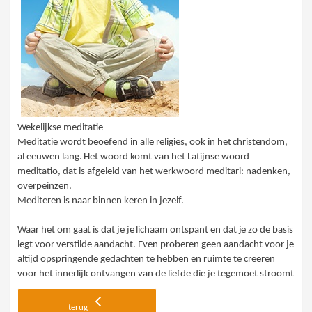
Wekelijkse meditatie
Medi
t
atie
wordt beoefend in alle religies, ook in
het christe
nd
om,
a
l
e
e
u
wen
l
ang
.
H
et
woord
komt van het Latijnse woord
meditatio, dat is afgeleid van het werkwoord meditari: nadenken,
overpeinzen.
Mediteren
is naar binnen keren in jezelf.
Waar he
t
om gaat
is
dat je je
lic
h
aam
ontspant
en dat je
zo de basis
legt voor verstilde aandacht. Even proberen geen aandacht voor je
altijd opspringende gedachten te hebben en ruimte te creeren
voor het innerlijk ontvangen van de liefde die je tegemoet stroomt
terug