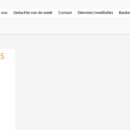
 ons
Gedachte van de week
Contact
Diensten/meditaties
Baoke
25