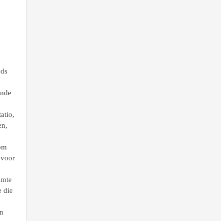
eds
ende
atio,
en,
 om
t voor
imte
e die
en