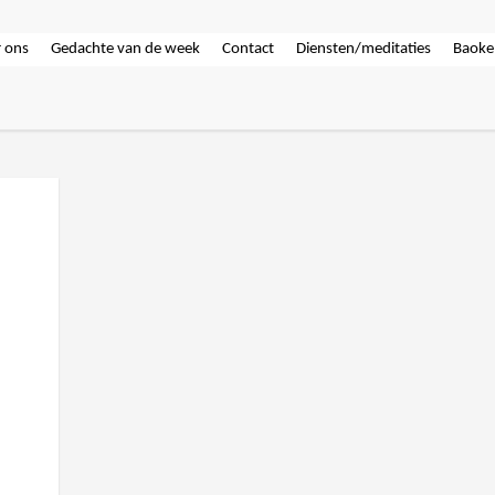
 ons
Gedachte van de week
Contact
Diensten/meditaties
Baoke