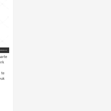
harte
erk
 te
euk