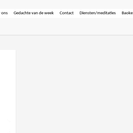
 ons
Gedachte van de week
Contact
Diensten/meditaties
Baoke