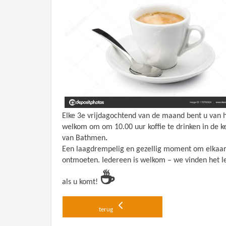
Elke
3e vrijdagochtend van de maand
bent u van 
welkom om
om 10.00 uur koffie te drinken in de k
van Bathmen
.
Een
laagdrempelig en gezellig moment
om elkaar
ontmoeten.
Iedereen is welkom – we vinden het l
☕
als u komt!
terug