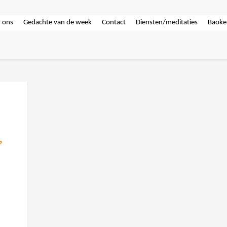
 ons
Gedachte van de week
Contact
Diensten/meditaties
Baoke
,