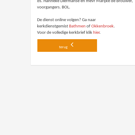
ds. Hanneke Diermanse en mevr Marijke de Brouwer,
voorgangers. BOL.
De dienst online volgen? Ga naar
kerkdienstgemist
Bathmen
of
Okkenbroek
.
Voor de volledige kerkbrief klik
hier
.
terug