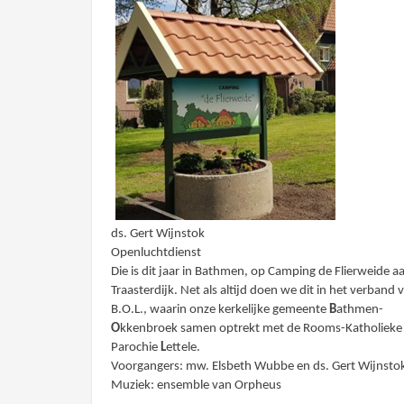
ds. Gert Wijnstok
Openluchtdienst
Die is dit jaar in Bathmen, op Camping de Flierweide a
Traasterdijk. Net als altijd doen we dit in het verband 
B.O.L., waarin onze kerkelijke gemeente
B
athmen-
O
kkenbroek samen optrekt met de Rooms-Katholieke
Parochie
L
ettele.
Voorgangers: mw. Elsbeth Wubbe en ds. Gert Wijnsto
Muziek: ensemble van Orpheus