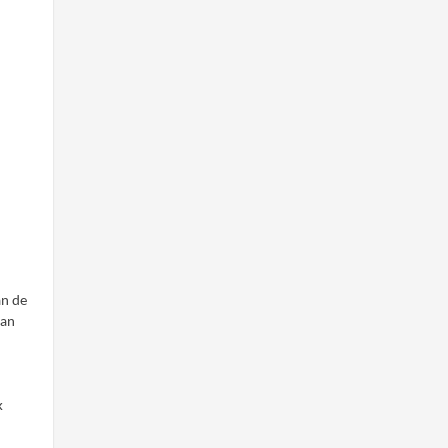
an de
van
k