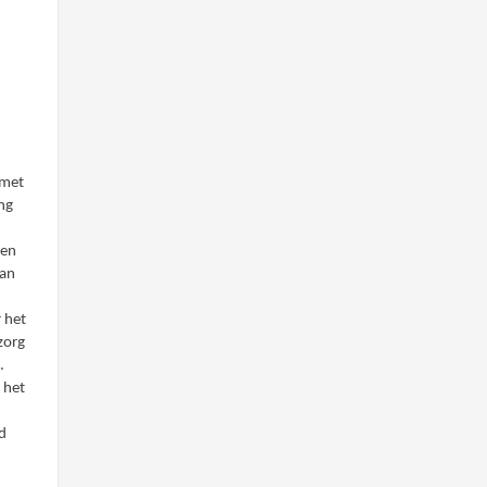
 met
ng
ten
kan
 het
zorg
.
 het
d