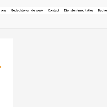
 ons
Gedachte van de week
Contact
Diensten/meditaties
Baoke
,