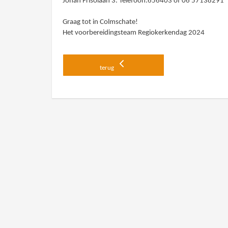
Johan Frisolaan 3. Telefoon:656403 of 06 57138291
Graag tot in Colmschate!
Het voorbereidingsteam Regiokerkendag 2024
terug