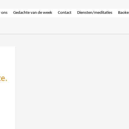
 ons
Gedachte van de week
Contact
Diensten/meditaties
Baoke
e.