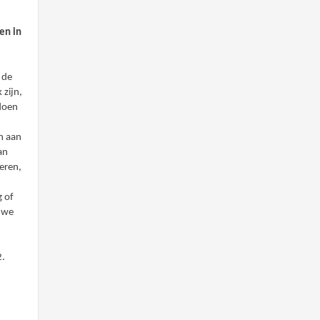
en in
 de
 zijn,
 doen
en aan
an
eren,
 of
 we
2.