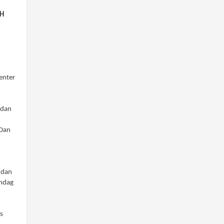
AH
enter
 dan
 Dan
 dan
endag
s