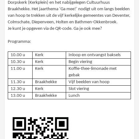
Dorpskerk (Kerkplein) en het nabijgelegen Cultuurhuus
Braakhekke. Het jaarthema ‘Ga mee!’ nodigt uit om langs beelden
van hoop te trekken uit de vijf kerkelijke gemeentes van Deventer,
Colmschate, Diepenveen, Holten en Bathmen-Okkenbroek.
Je kunt je opgeven via de QR-code. Ga je ook mee?
Programma:
10.00 u
Kerk
Inloop en ontvangst baksels
10.30 u
Kerk
Begin viering
11.00 u
Kerk
Koffie-thee-limonade met
gebak
11.30 u
Braakhekke
Vijf beelden van hoop
12.30 u
Kerk
Slot viering
13.00 u
Braakhekke
Lunch