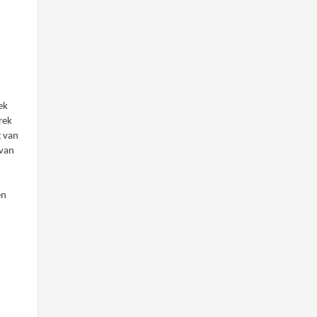
ek
rek
g van
 van
en