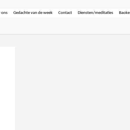
 ons
Gedachte van de week
Contact
Diensten/meditaties
Baoke