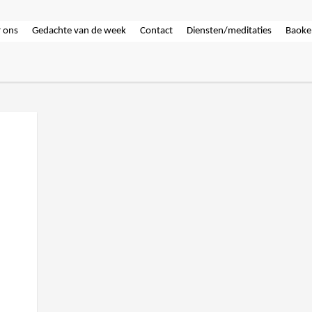
 ons
Gedachte van de week
Contact
Diensten/meditaties
Baoke