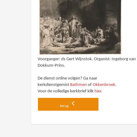
Voorganger: ds Gert Wijnstok. Organist: Ingeborg van
Dokkum-Prins.
De dienst online volgen? Ga naar
kerkdienstgemist
Bathmen
of
Okkenbroek
.
Voor de volledige kerkbrief klik
hier
.
terug