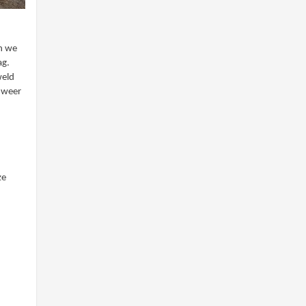
jn we
ag.
weld
k weer
ze