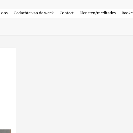
 ons
Gedachte van de week
Contact
Diensten/meditaties
Baoke