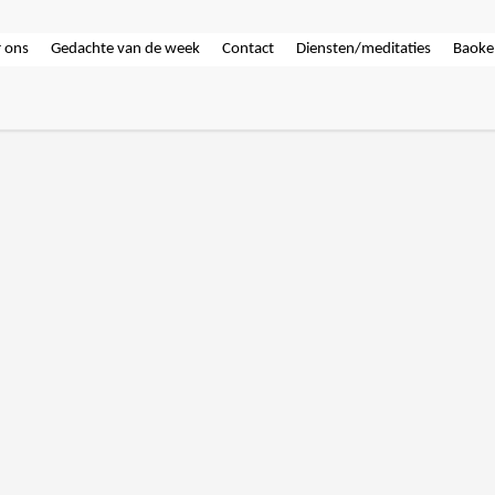
 ons
Gedachte van de week
Contact
Diensten/meditaties
Baoke