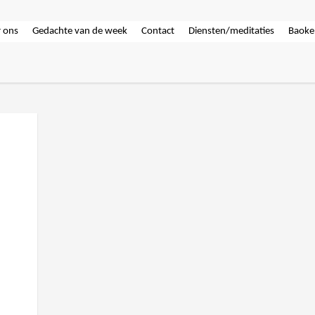
 ons
Gedachte van de week
Contact
Diensten/meditaties
Baoke