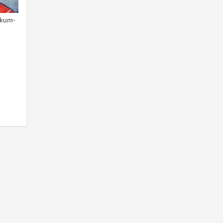
kkum-