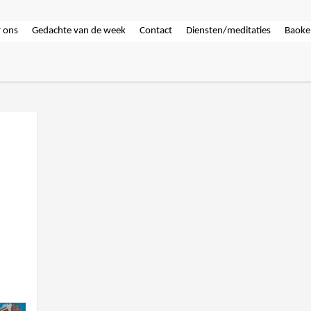
 ons
Gedachte van de week
Contact
Diensten/meditaties
Baoke