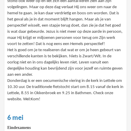
stond ook weer op en liet zich een aantal keren zien aan zijn
volgelingen. Maar op deze dag verlaat Hij ons weer om naar de
hemel te gaan. Je kan daar verdrietig en boos om worden. Dat is
het geval als je in dat moment blijft hangen. Maar als je van
perspectief wisselt, een stapje terug doet, dan zie je dat het goed
is wat daar gebeurde. Jezus is niet meer op deze aarde in persoon,
maar Hij krijgt er miljoenen personen voor terug om Zijn werk
voort te zetten! Dat is nog eens een Hemels perspectief!
Het is goed om je te realiseren dat wat er om je heen gebeurt van
verschillende kanten is te bekijken. Niets is Zwart/Wit. In de
oorlog niet en in ons dagelijks leven niet. Leven vanuit een
dergelijke houding kan bevrijdend zijn voor jezelf en ruimte geven
aan een ander.
Donderdag is er een oecumenische viering in de kerk in Lettele om
10.30 uur. De traditionele fietstocht start om 8.15 vanaf de kerk in
Lettele, 8.55 in Okkenbroek en 9.25 in Bathmen. Check onze
website. Wel:Kom!
6 mei
Eindexamens