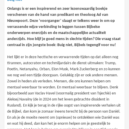
Onlangs is er een inspirerend en zeer lezenswaardig boekje
verschenen van de hand van predikant en theoloog Ad van
Nieuwpoort. Deze ‘voorganger’ slaagt er telkens weer in om op
verrassende wijze verbinding te leggen tussen Bijbelse
onderwerpen enerzijds en de maatschappelijke actualiteit
anderzijds. Hoe blijf je goed mens in slechte tijden? Die vraag staat
centraal in zijn jongste boek: Buig niet, Bijbels tegengif voor nu!
Het lijkt er in deze hectische en verwarrende tijden op dat alleen nog
tirannen, autocraten en techmiljardairs de dienst uitmaken: Trump,
Poetin, Netanyahu, Orban, Elon Musk, Mark Zuckerberg en zo kunnen
we nog wel een tijdje doorgaan. Gelukkig zijn er ook andere mensen.
Zowel in heden als verleden. Mensen, die ons kunnen helpen om
mentaal weerbaar te worden. En mentaal weerbaar te blijven. Denk
bijvoorbeeld aan Vaclav Havel (voormalig president van Tsjechië) en
Aleksej Navalny (de in 2024 om het leven gebrachte dissident in
Rusland). En kijk je terug in de rijke oogst van inspirerende verhalen uit
de Bijbel, dan kom je zomaar ineens terecht bij de persoon van Daniël.
En als je de moeite neemt om (opnieuw) te ontdekken wie Daniël was
en wat hij deed, dan kan het je enorm helpen om je geestelijk te