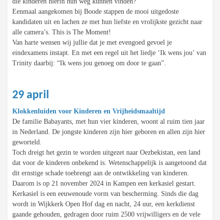
die kinderen hierin hun weg kunnen vinden?
Eenmaal aangekomen bij Boode stappen de mooi uitgedoste
kandidaten uit en lachen ze met hun liefste en vrolijkste gezicht naar
alle camera’s. This is The Moment!
Van harte wensen wij jullie dat je met evengoed gevoel je
eindexamens instapt. En met een regel uit het liedje ‘Ik wens jou’ van
Trinity daarbij: “Ik wens jou genoeg om door te gaan”.
29 april
Klokkenluiden voor Kinderen en Vrijheidsmaaltijd
De familie Babayants, met hun vier kinderen, woont al ruim tien jaar
in Nederland. De jongste kinderen zijn hier geboren en allen zijn hier
geworteld.
Toch dreigt het gezin te worden uitgezet naar Oezbekistan, een land
dat voor de kinderen onbekend is. Wetenschappelijk is aangetoond dat
dit ernstige schade toebrengt aan de ontwikkeling van kinderen.
Daarom is op 21 november 2024 in Kampen een kerkasiel gestart.
Kerkasiel is een eeuwenoude vorm van bescherming. Sinds die dag
wordt in Wijkkerk Open Hof dag en nacht, 24 uur, een kerkdienst
gaande gehouden, gedragen door ruim 2500 vrijwilligers en de vele