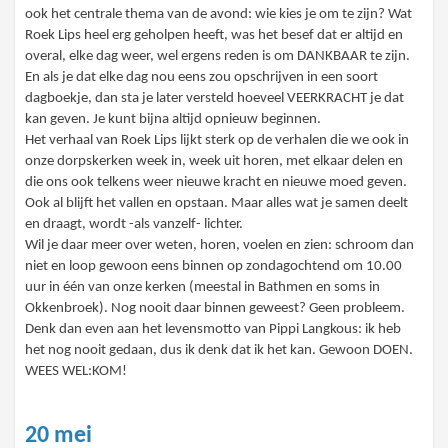
ook het centrale thema van de avond: wie kies je om te zijn? Wat
Roek Lips heel erg geholpen heeft, was het besef dat er altijd en
overal, elke dag weer, wel ergens reden is om DANKBAAR te zijn.
En als je dat elke dag nou eens zou opschrijven in een soort
dagboekje, dan sta je later versteld hoeveel VEERKRACHT je dat
kan geven. Je kunt bijna altijd opnieuw beginnen.
Het verhaal van Roek Lips lijkt sterk op de verhalen die we ook in
onze dorpskerken week in, week uit horen, met elkaar delen en
die ons ook telkens weer nieuwe kracht en nieuwe moed geven.
Ook al blijft het vallen en opstaan. Maar alles wat je samen deelt
en draagt, wordt -als vanzelf- lichter.
Wil je daar meer over weten, horen, voelen en zien: schroom dan
niet en loop gewoon eens binnen op zondagochtend om 10.00
uur in één van onze kerken (meestal in Bathmen en soms in
Okkenbroek). Nog nooit daar binnen geweest? Geen probleem.
Denk dan even aan het levensmotto van Pippi Langkous: ik heb
het nog nooit gedaan, dus ik denk dat ik het kan. Gewoon DOEN.
WEES WEL:KOM!
20 mei