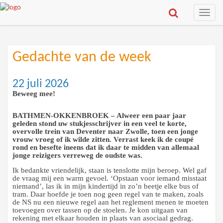
Toggle
naviga
Gedachte van de week
22 juli 2026
Beweeg mee!
BATHMEN-OKKENBROEK – Alweer een paar jaar
geleden stond uw stukjesschrijver in een veel te korte,
overvolle trein van Deventer naar Zwolle, toen een jonge
vrouw vroeg of ik wilde zitten. Verrast keek ik de coupé
rond en besefte ineens dat ik daar te midden van allemaal
jonge reizigers verreweg de oudste was.
Ik bedankte vriendelijk, staan is tenslotte mijn beroep. Wel gaf
de vraag mij een warm gevoel. ‘Opstaan voor iemand misstaat
niemand’, las ik in mijn kindertijd in zo’n beetje elke bus of
tram. Daar hoefde je toen nog geen regel van te maken, zoals
de NS nu een nieuwe regel aan het reglement menen te moeten
toevoegen over tassen op de stoelen. Je kon uitgaan van
rekening met elkaar houden in plaats van asociaal gedrag.