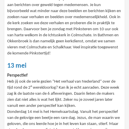
aan berichten over geweld tegen medemensen. Je kun
bijvoorbeeld wat minder naar deze beelden en berichten kijken en
zoeken naar verhalen en beelden over medemenselijkheid. Ook in
de kerk zoeken we deze verhalen en proberen die in praktijk te
brengen. Daarvoor ben je zondag met Pinksteren om 10 uur ook
van harte welkom in de Ichtuskerk in Colmschate. In Bathmen en
Okkenbroek is dan namelijk geen kerkdienst, omdat we samen
vieren met Colmschate en Schalkhaar. Veel inspiratie toegewenst
de komende Pinkstertijd!
13 mei
Perspectief
Heb jij ook de serie gezien “Het verhaal van Nederland” over de
e
tijd rond de 2
wereldoorlog? Kan ik je echt aanraden. Deze week
zag ik de laatste van de 6 afleveringen. Daarin lieten de makers
zien dat niet alles is wat het lijkt. Zeker nu je zoveel jaren later
vanuit een ander perspectief kan kijken.
Donderdag 14 mei is het Hemelvaartsdag. Vanuit het perspectief
van de gelovige een beetje een rare dag. Jezus, de man waarin we
geloven, die ons leerde hoe je in het leven kan staan, stierf. Maar