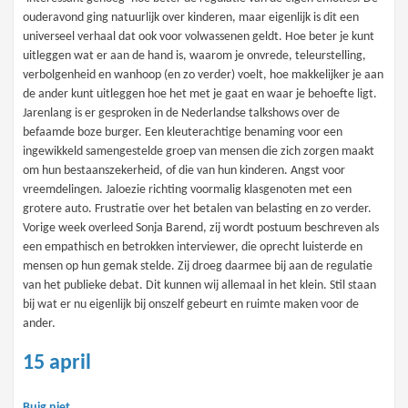
ouderavond ging natuurlijk over kinderen, maar eigenlijk is dit een
universeel verhaal dat ook voor volwassenen geldt. Hoe beter je kunt
uitleggen wat er aan de hand is, waarom je onvrede, teleurstelling,
verbolgenheid en wanhoop (en zo verder) voelt, hoe makkelijker je aan
de ander kunt uitleggen hoe het met je gaat en waar je behoefte ligt.
Jarenlang is er gesproken in de Nederlandse talkshows over de
befaamde boze burger. Een kleuterachtige benaming voor een
ingewikkeld samengestelde groep van mensen die zich zorgen maakt
om hun bestaanszekerheid, of die van hun kinderen. Angst voor
vreemdelingen. Jaloezie richting voormalig klasgenoten met een
grotere auto. Frustratie over het betalen van belasting en zo verder.
Vorige week overleed Sonja Barend, zij wordt postuum beschreven als
een empathisch en betrokken interviewer, die oprecht luisterde en
mensen op hun gemak stelde. Zij droeg daarmee bij aan de regulatie
van het publieke debat. Dit kunnen wij allemaal in het klein. Stil staan
bij wat er nu eigenlijk bij onszelf gebeurt en ruimte maken voor de
ander.
15 april
Buig niet