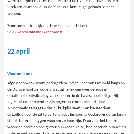
weer heel goed realiseren dat vrijheid niet vanzelfsprekend is. En
kinderen daardoor al in de bloei van hun jeugd geknakt kunnen
worden.
Voor meer info: kijk op de website van de kerk:
www.kerkbathmenokkenbroek.nl
.
22 april
Waarom boos
Afgelopen week kwam gedragsdeskundige Kees van Overveld langs op
de Dorpsschool om ouders wat uit te leggen over de sociaal-
emotionele ontwikkeling van kinderen in de basisschoolleeftijd. Hij
legde uit dat een peuter zijn ongemak communiceert door
bijvoorbeeld te zeggen dat hij buikpijn heeft. Een kleuter doet
datzelfde door de juf te vertellen dat hij boos is. Oudere kinderen leren
steeds beter uit leggen waarom ze boos zijn. Daarvoor hebben ze
woorden nodig en hoe groter hun vocabulaire, hoe beter de nuance en
-interessant genoeg- hoe beter de regulatie van de eigen emoties. De