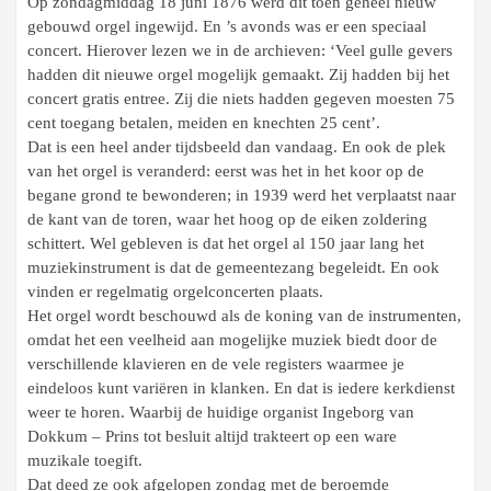
Op zondagmiddag 18 juni 1876 werd dit toen geheel nieuw
gebouwd orgel ingewijd. En ’s avonds was er een speciaal
concert. Hierover lezen we in de archieven: ‘Veel gulle gevers
hadden dit nieuwe orgel mogelijk gemaakt. Zij hadden bij het
concert gratis entree. Zij die niets hadden gegeven moesten 75
cent toegang betalen, meiden en knechten 25 cent’.
Dat is een heel ander tijdsbeeld dan vandaag. En ook de plek
van het orgel is veranderd: eerst was het in het koor op de
begane grond te bewonderen; in 1939 werd het verplaatst naar
de kant van de toren, waar het hoog op de eiken zoldering
schittert. Wel gebleven is dat het orgel al 150 jaar lang het
muziekinstrument is dat de gemeentezang begeleidt. En ook
vinden er regelmatig orgelconcerten plaats.
Het orgel wordt beschouwd als de koning van de instrumenten,
omdat het een veelheid aan mogelijke muziek biedt door de
verschillende klavieren en de vele registers waarmee je
eindeloos kunt variëren in klanken. En dat is iedere kerkdienst
weer te horen. Waarbij de huidige organist Ingeborg van
Dokkum – Prins tot besluit altijd trakteert op een ware
muzikale toegift.
Dat deed ze ook afgelopen zondag met de beroemde