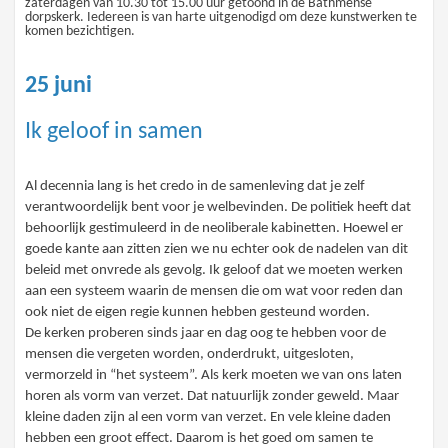
zaterdagen van 10.30 tot 15.00 uur getoond in de Bathmense
dorpskerk. Iedereen is van harte uitgenodigd om deze kunstwerken te
komen bezichtigen.
25 juni
Ik geloof in samen
Al decennia lang is het credo in de samenleving dat je zelf
verantwoordelijk bent voor je welbevinden. De politiek heeft dat
behoorlijk gestimuleerd in de neoliberale kabinetten. Hoewel er
goede kante aan zitten zien we nu echter ook de nadelen van dit
beleid met onvrede als gevolg. Ik geloof dat we moeten werken
aan een systeem waarin de mensen die om wat voor reden dan
ook niet de eigen regie kunnen hebben gesteund worden.
De kerken proberen sinds jaar en dag oog te hebben voor de
mensen die vergeten worden, onderdrukt, uitgesloten,
vermorzeld in “het systeem”. Als kerk moeten we van ons laten
horen als vorm van verzet. Dat natuurlijk zonder geweld. Maar
kleine daden zijn al een vorm van verzet. En vele kleine daden
hebben een groot effect. Daarom is het goed om samen te