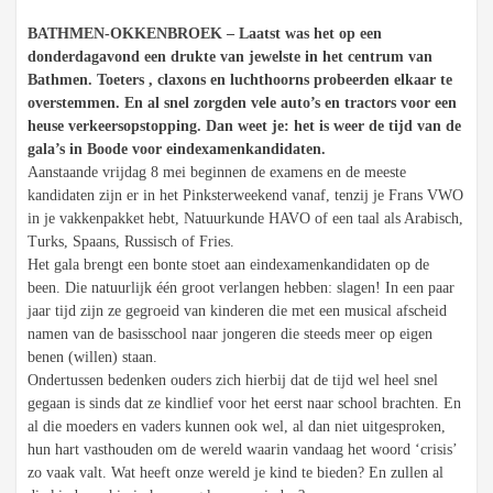
BATHMEN-OKKENBROEK – Laatst was het op een
donderdagavond een drukte van jewelste in het centrum van
Bathmen. Toeters , claxons en luchthoorns probeerden elkaar te
overstemmen. En al snel zorgden vele auto’s en tractors voor een
heuse verkeersopstopping. Dan weet je: het is weer de tijd van de
gala’s in Boode voor eindexamenkandidaten.
Aanstaande vrijdag 8 mei beginnen de examens en de meeste
kandidaten zijn er in het Pinksterweekend vanaf, tenzij je Frans VWO
in je vakkenpakket hebt, Natuurkunde HAVO of een taal als Arabisch,
Turks, Spaans, Russisch of Fries.
Het gala brengt een bonte stoet aan eindexamenkandidaten op de
been. Die natuurlijk één groot verlangen hebben: slagen! In een paar
jaar tijd zijn ze gegroeid van kinderen die met een musical afscheid
namen van de basisschool naar jongeren die steeds meer op eigen
benen (willen) staan.
Ondertussen bedenken ouders zich hierbij dat de tijd wel heel snel
gegaan is sinds dat ze kindlief voor het eerst naar school brachten. En
al die moeders en vaders kunnen ook wel, al dan niet uitgesproken,
hun hart vasthouden om de wereld waarin vandaag het woord ‘crisis’
zo vaak valt. Wat heeft onze wereld je kind te bieden? En zullen al