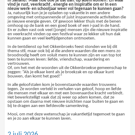
in Salland? Maar hoe doe je dat dan: op adem komen? En wáar
vind je rust, veerkracht , energie en inspiratie om er in een
nieuw werk- en schooljaar weer vol tegenaan te kunnen gaan?
Ja, natuurlijk kun je je opladen op vakantie in een andere
omgeving met ontspannende of juist inspannende activiteiten die
je nieuwe energie geven. Of gewoon lekker thuis met de benen
omhoog op de bank en een goed boek of een i-pad in de hand.
En er zullen vast ook veel (jonge) mensen zijn die nieuwe inspiratie
en veerkracht vinden op een festival waar ze lekker uit hun dak
kunnen gaan en veel leeftijdgenoten ontmoeten.
In de tentdienst op het Okkenbroeks feest stonden we bij dit
thema stil, maar ook bij al die andere waarden die een mens zo
broodnodig heeft om voluit mens te kunnen zijn en van top tot
teen te kunnen leven: liefde, vriendschap, waardering en
vertrouwen.
Of, om het met de woorden uit de Okkenbroekse gemeenschap te
zeggen: “Als je elkaar kent als je broekzak en op elkaar kunt
bouwen, dan komt het goed!”
In alle geloofstalen kom je bovenstaande waarden trouwens
tegen. Ze worden verteld in verhalen van geloof, hoop en liefde
die mensen met elkaar en met een bovenaardse kracht verbindt.
Het bewerkstelligt vaak dat zij weer op adem komen, dat ze
opstaan om daarna met nieuwe inzichten naar buiten te gaan en
bij te dragen aan een liefdevolle samenleving.
Mooi, om met deze wetenschap je vakantietijd tegemoet te gaan
en je zo aan elkaar te kunnen laven.
2 juli 2026