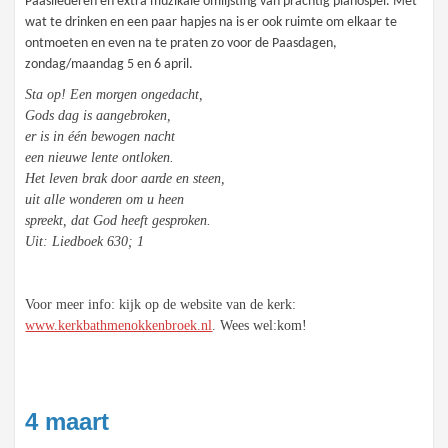
Paasliederen en extra muzikale omlijsting van prachtig pianospel. Met
wat te drinken en een paar hapjes na is er ook ruimte om elkaar te
ontmoeten en even na te praten zo voor de Paasdagen,
zondag/maandag 5 en 6 april.
Sta op! Een morgen ongedacht,
Gods dag is aangebroken,
er is in één bewogen nacht
een nieuwe lente ontloken.
Het leven brak door aarde en steen,
uit alle wonderen om u heen
spreekt, dat God heeft gesproken.
Uit: Liedboek 630; 1
Voor meer info: kijk op de website van de kerk:
www.kerkbathmenokkenbroek.nl
. Wees wel:kom!
4 maart