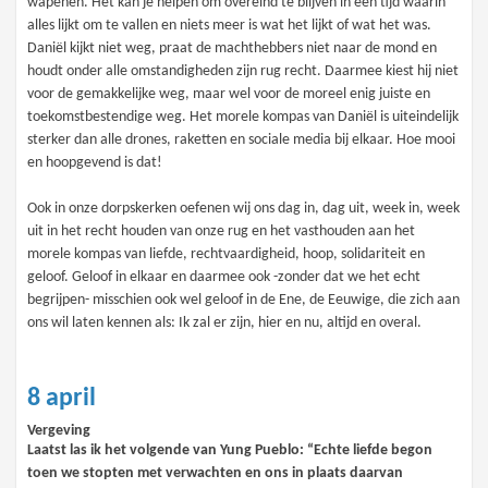
wapenen. Het kan je helpen om overeind te blijven in een tijd waarin
alles lijkt om te vallen en niets meer is wat het lijkt of wat het was.
Daniël kijkt niet weg, praat de machthebbers niet naar de mond en
houdt onder alle omstandigheden zijn rug recht. Daarmee kiest hij niet
voor de gemakkelijke weg, maar wel voor de moreel enig juiste en
toekomstbestendige weg. Het morele kompas van Daniël is uiteindelijk
sterker dan alle drones, raketten en sociale media bij elkaar. Hoe mooi
en hoopgevend is dat!
Ook in onze dorpskerken oefenen wij ons dag in, dag uit, week in, week
uit in het recht houden van onze rug en het vasthouden aan het
morele kompas van liefde, rechtvaardigheid, hoop, solidariteit en
geloof. Geloof in elkaar en daarmee ook -zonder dat we het echt
begrijpen- misschien ook wel geloof in de Ene, de Eeuwige, die zich aan
ons wil laten kennen als: Ik zal er zijn, hier en nu, altijd en overal.
8 april
Vergeving
Laatst las ik het volgende van Yung Pueblo: “Echte liefde begon
toen we stopten met verwachten en ons in plaats daarvan