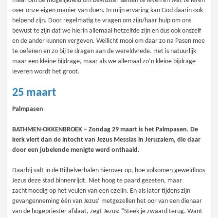
maar om de mogelijkheid om bewuster samen te leven en wat te leren
over onze eigen manier van doen. In mijn ervaring kan God daarin ook
helpend zijn. Door regelmatig te vragen om zijn/haar hulp om ons
bewust te zijn dat we hierin allemaal hetzelfde zijn en dus ook onszelf
en de ander kunnen vergeven. Wellicht mooi om daar zo na Pasen mee
te oefenen en zo bij te dragen aan de wereldvrede. Het is natuurlijk
maar een kleine bijdrage, maar als we allemaal zo’n kleine bijdrage
leveren wordt het groot.
25 maart
Palmpasen
BATHMEN-OKKENBROEK – Zondag 29 maart is het Palmpasen. De
kerk viert dan de intocht van Jezus Messias in Jeruzalem, die daar
door een jubelende menigte werd onthaald.
Daarbij valt in de Bijbelverhalen hierover op, hoe volkomen geweldloos
Jezus deze stad binnenrijdt. Niet hoog te paard gezeten, maar
zachtmoedig op het veulen van een ezelin. En als later tijdens zijn
gevangenneming één van Jezus’ metgezellen het oor van een dienaar
van de hogepriester afslaat, zegt Jezus: “Steek je zwaard terug. Want