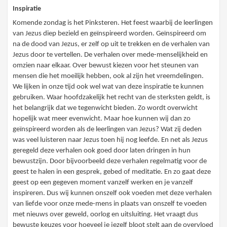
Inspiratie
Komende zondag is het Pinksteren. Het feest waarbij de leerlingen
van Jezus diep bezield en geïnspireerd worden. Geïnspireerd om
na de dood van Jezus, er zelf op uit te trekken en de verhalen van
Jezus door te vertellen. De verhalen over mede-menselijkheid en
omzien naar elkaar. Over bewust kiezen voor het steunen van
mensen die het moeilijk hebben, ook al zijn het vreemdelingen.
We lijken in onze tijd ook wel wat van deze inspiratie te kunnen
gebruiken. Waar hoofdzakelijk het recht van de sterksten geldt, is
het belangrijk dat we tegenwicht bieden. Zo wordt overwicht
hopelijk wat meer evenwicht. Maar hoe kunnen wij dan zo
geïnspireerd worden als de leerlingen van Jezus? Wat zij deden
was veel luisteren naar Jezus toen hij nog leefde. En net als Jezus
geregeld deze verhalen ook goed door laten dringen in hun
bewustzijn. Door bijvoorbeeld deze verhalen regelmatig voor de
geest te halen in een gesprek, gebed of meditatie. En zo gaat deze
geest op een gegeven moment vanzelf werken en je vanzelf
inspireren. Dus wij kunnen onszelf ook voeden met deze verhalen
van liefde voor onze mede-mens in plaats van onszelf te voeden
met nieuws over geweld, oorlog en uitsluiting. Het vraagt dus
bewuste keuzes voor hoeveel je jezelf bloot stelt aan de overvloed