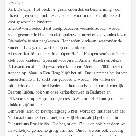
bezoekers.
Kerk De Open Hof biedt het gezin onderdak en bescherming voor
uitzetting én vraagt publieke aandacht voor onrechtvaardig beleid
voor gewortelde kinderen.
In 2019 werd beloofd dat asielprocedures versneld zouden worden,
zodat gewortelde kinderen niet opnieuw in onzekerheid zouden leven.
Die belofte is niet nagekomen. Honderden kinderen, waaronder de
kinderen Babayants, wachten op duidelijkheid.
Al meer dan 16 maanden luidt Open Hof in Kampen symbolisch de
klok voor kinderen. Speciaal voor Aram, Ariana, Amelia en Alexa
Babayants en alle 420 gewortelde kinderen. Meer dan 2000 mensen
stonden op. Maar in Den Haag blijft het stil. Dat is precies het lot van
kinderstemmen. Te zacht om gehoord te worden. Nu willen de
initiatiefnemers dat heel Nederland hun boodschap hoort. Letterlijk.
Daarom luiden, ook van onze kerkgebouwen in Bathmen en
Okkenbroek, op 29 april om precies 16.20 uur – 4.20 uur p.m. – de
klokken vijf minuten.
Een week later, op Bevrijdingsdag 5 mei, wordt op initiatief van het
Nationaal Comité 4 en 5 mei, een Vrijheidsmaaltijd gehouden in
Cultuurhuus Braakhekke. Die begint om 17 uur en ook hier doen we
als kerkelijke gemeente graag aan mee. Omdat we ons ook vandaag