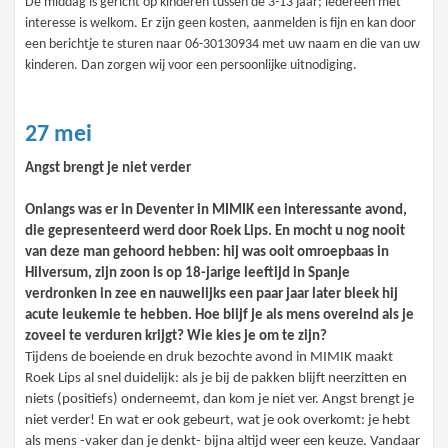
De middag is gericht op kinderen tussen de 3-13 jaar; iedereen met
interesse is welkom. Er zijn geen kosten, aanmelden is fijn en kan door
een berichtje te sturen naar 06-30130934 met uw naam en die van uw
kinderen. Dan zorgen wij voor een persoonlijke uitnodiging.
27 mei
Angst brengt je niet verder
Onlangs was er in Deventer in MIMIK een interessante avond,
die gepresenteerd werd door Roek Lips. En mocht u nog nooit
van deze man gehoord hebben: hij was ooit omroepbaas in
Hilversum, zijn zoon is op 18-jarige leeftijd in Spanje
verdronken in zee en nauwelijks een paar jaar later bleek hij
acute leukemie te hebben. Hoe blijf je als mens overeind als je
zoveel te verduren krijgt? Wie kies je om te zijn?
Tijdens de boeiende en druk bezochte avond in MIMIK maakt
Roek Lips al snel duidelijk: als je bij de pakken blijft neerzitten en
niets (positiefs) onderneemt, dan kom je niet ver. Angst brengt je
niet verder! En wat er ook gebeurt, wat je ook overkomt: je hebt
als mens -vaker dan je denkt- bijna altijd weer een keuze. Vandaar