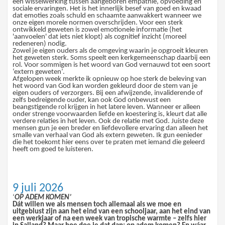
een wisselwerking tussen aangeboren empathie, opvoeding en
sociale ervaringen. Het is het innerlijk besef van goed en kwaad
dat emoties zoals schuld en schaamte aanwakkert wanneer we
onze eigen morele normen overschrijden. Voor een sterk
ontwikkeld geweten is zowel emotionele informatie (het
'aanvoelen' dat iets niet klopt) als cognitief inzicht (moreel
redeneren) nodig.
Zowel je eigen ouders als de omgeving waarin je opgroeit kleuren
het geweten sterk. Soms speelt een kerkgemeenschap daarbij een
rol. Voor sommigen is het woord van God vernauwd tot een soort
‘extern geweten’.
Afgelopen week merkte ik opnieuw op hoe sterk de beleving van
het woord van God kan worden gekleurd door de stem van je
eigen ouders of verzorgers. Bij een afwijzende, invaliderende of
zelfs bedreigende ouder, kan ook God onbewust een
beangstigende rol krijgen in het latere leven. Wanneer er alleen
onder strenge voorwaarden liefde en koestering is, kleurt dat alle
verdere relaties in het leven. Ook de relatie met God. Juiste deze
mensen gun je een breder en liefdevollere ervaring dan alleen het
smalle van verhaal van God als extern geweten. Ik gun eenieder
die het toekomt hier eens over te praten met iemand die geleerd
heeft om goed te luisteren.
9 juli 2026
‘
OP ADEM KOMEN’
Dát willen we als mensen toch allemaal als we moe en
uitgeblust zijn aan het eind van een schooljaar, aan het eind van
een werkjaar of na een week van tropische warmte – zelfs hier