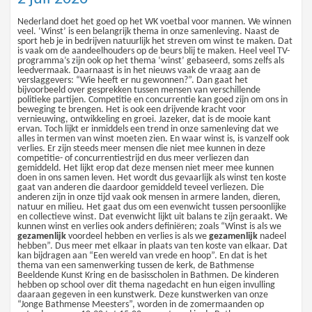
Nederland doet het goed op het WK voetbal voor mannen. We winnen
veel. ‘Winst’ is een belangrijk thema in onze samenleving. Naast de
sport heb je in bedrijven natuurlijk het streven om winst te maken. Dat
is vaak om de aandeelhouders op de beurs blij te maken. Heel veel TV-
programma’s zijn ook op het thema ‘winst’ gebaseerd, soms zelfs als
leedvermaak. Daarnaast is in het nieuws vaak de vraag aan de
verslaggevers: “Wie heeft er nu gewonnen?”. Dan gaat het
bijvoorbeeld over gesprekken tussen mensen van verschillende
politieke partijen. Competitie en concurrentie kan goed zijn om ons in
beweging te brengen. Het is ook een drijvende kracht voor
vernieuwing, ontwikkeling en groei. Jazeker, dat is de mooie kant
ervan. Toch lijkt er inmiddels een trend in onze samenleving dat we
alles in termen van winst moeten zien. En waar winst is, is vanzelf ook
verlies. Er zijn steeds meer mensen die niet mee kunnen in deze
competitie- of concurrentiestrijd en dus meer verliezen dan
gemiddeld. Het lijkt erop dat deze mensen niet meer mee kunnen
doen in ons samen leven. Het wordt dus gevaarlijk als winst ten koste
gaat van anderen die daardoor gemiddeld teveel verliezen. Die
anderen zijn in onze tijd vaak ook mensen in armere landen, dieren,
natuur en milieu. Het gaat dus om een evenwicht tussen persoonlijke
en collectieve winst. Dat evenwicht lijkt uit balans te zijn geraakt. We
kunnen winst en verlies ook anders definiëren; zoals “Winst is als we
gezamenlijk
voordeel hebben en verlies is als we
gezamenlijk
nadeel
hebben”. Dus meer met elkaar in plaats van ten koste van elkaar. Dat
kan bijdragen aan “Een wereld van vrede en hoop”. En dat is het
thema van een samenwerking tussen de kerk, de Bathmense
Beeldende Kunst Kring en de basisscholen in Bathmen. De kinderen
hebben op school over dit thema nagedacht en hun eigen invulling
daaraan gegeven in een kunstwerk. Deze kunstwerken van onze
“Jonge Bathmense Meesters”, worden in de zomermaanden op