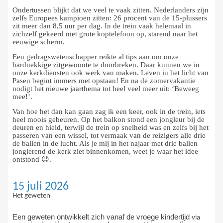
Ondertussen blijkt dat we veel te vaak zitten. Nederlanders zijn
zelfs Europees kampioen zitten: 26 procent van de 15-plussers
zit meer dan 8,5 uur per dag. In de trein vaak helemaal in
zichzelf gekeerd met grote koptelefoon op, starend naar het
eeuwige scherm.
Een gedragswetenschapper reikte al tips aan om onze
hardnekkige zitgewoonte te doorbreken. Daar kunnen we in
onze kerkdiensten ook werk van maken. Leven in het licht van
Pasen begint immers met opstaan! En na de zomervakantie
nodigt het nieuwe jaarthema tot heel veel meer uit: ‘Beweeg
mee!’.
Van hoe het dan kan gaan zag ik een keer, ook in de trein, iets
heel moois gebeuren. Op het balkon stond een jongleur bij de
deuren en hield, terwijl de trein op snelheid was en zelfs bij het
passeren van een wissel, tot vermaak van de reizigers alle drie
de ballen in de lucht. Als je mij in het najaar met drie ballen
jonglerend de kerk ziet binnenkomen, weet je waar het idee
ontstond
😉
.
15 juli 2026
Het geweten
Een geweten ontwikkelt zich vanaf de vroege kindertijd
via