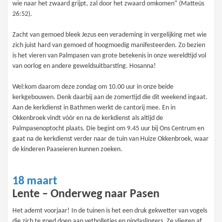
wie naar het zwaard grijpt, zal door het zwaard omkomen” (Matteüs
26:52).
Zacht van gemoed bleek Jezus een verademing in vergelijking met wie
zich juist hard van gemoed of hoogmoedig manifesteerden. Zo bezien
is het vieren van Palmpasen van grote betekenis in onze wereldtijd vol
van oorlog en andere geweldsuitbarsting. Hosanna!
Wel:kom daarom deze zondag om 10.00 uur in onze beide
kerkgebouwen. Denk daarbij aan de zomertijd die dit weekend ingaat.
Aan de kerkdienst in Bathmen werkt de cantorij mee. En in
Okkenbroek vindt vóór en na de kerkdienst als altijd de
Palmpasenoptocht plaats. Die begint om 9.45 uur bij Ons Centrum en
gaat na de kerkdienst verder naar de tuin van Huize Okkenbroek, waar
de kinderen Paaseieren kunnen zoeken.
18 maart
Lente – Onderweg naar Pasen
Het ademt voorjaar! In de tuinen is het een druk gekwetter van vogels
die zich te goed doen aan vetbolletjes en pindaslingers. Ze vliegen af