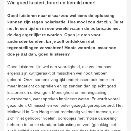
Wie goed luistert, hoort en bereikt meer!
Goed luisteren naar elkaar zou wel eens dé oplossing
kunnen zijn tegen polarisatie. Hoe mooi zou dat zijn. Juist
nu. In een tijd en in een wereld waarin de polarisatie met
de dag erger lijkt te worden. Open je oren voor
andersdenkenden. En je zult ontdekken dat
tegenstellingen verzachten! Mooie woorden, maar hoe
doe je dat dan, goed luisteren?
Goed luisteren lijkt wel een vaardigheid, die veel mensen
ergens zijn kwijtgeraakt of misschien wel nooit hebben
geleerd. Onze samenleving lijkt ondertussen ook meer en
meer ingericht op spreken en op zenden dan op echt goed
luisteren en ontvangen. Mondigheid en meningsuiting
overheersen, want spreken impliceert weten. Er wordt vooral
gezonden. Of misschien wel beter gezegd: geroeptoeterd. Het
Malieveld in Den Haag staat regelmatig vol met mensen, die
zich “niet gehoord” voelen, oordopjes met “noise cancelling”
behoren tot onze standaarduitrusting en veel (gelukkig niet
alle!) politici gaan bekvechtend de dag door. We zijn de kunst