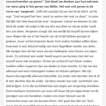
concentreerden op geven”. Dat deed me denken aan hoe extreem
ver Jezus ging in het geven van liefde. Het was ook geven in de
vorm van ‘vergeven’.
Zelfs net voordat hij aan het kruis stierf, zei hij
nog: “God vergeef het hen, want ze weten niet wat ze doen”. In onze
tijd lijkt het hele bewustzijn over ‘vergeven’ totaal verdwenen te zijn.
Alsof de ander de enige is die ons iets aan doet en wij de ander nooit
iets aan doen. Vergeven vraagt dat we eerlijk bij onszelf durven kijken
naar dingen die we in het heetst van de strijd hebben gezegd of
gedaan, maar achteraf gezien liever toch anders hadden willen doen.
Daarvoor is wat afstand nodig van onze dagelijkse manier van doen.
We hangen dan als het ware als een helikopter even boven ons eigen
leven. Zo ontstaat een ander beeld waarin we kunnen zien dat we
onszelf soms ook vergissen. Of dat we achteraf toch liever anders
hadden willen reageren dan we deden in onze emotie. En dat we dus
allemaal wel eens misstappen maken en butsen oplopen. We zijn
daarin dus eigenlijk allemaal hetzelfde. De ander niet slechter dan ik of
ik niet slechter dan de ander. Op deze manier kan ook ‘zachtheid’ een
plek krijgen. En in die zachtheid kan een begin van vergeving ontluiken.
Deze kostbare momenten van even stil staan bij ons eigen leven en de
gevolgen van ons handelen, maken ons meer bewust van de
momenten waar we van kunnen leren. Het gaat dus niet om ‘fout’,